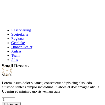
Reservierung
Speisekarte
Regional
Getränke
Dinner Dealer
Anlass
Team
Jobs
Small Desserts
$
17.00
Lorem ipsum dolor sit amet, consectetur adipisicing elitsi edo
eiusmod senteas tempor incididunt ut labore et dolr emagna aliqua.
Ut enim ad minim dano ris veniam quis
Small
Desserts
Add to cart